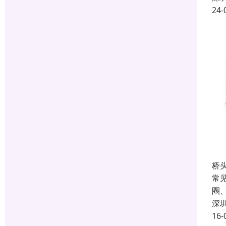
24-
桥
常
圈
深
16-