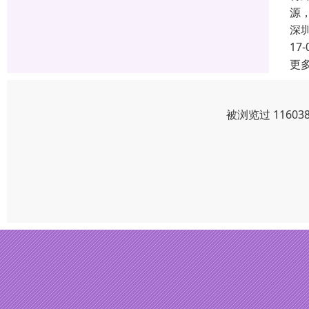
源
深
17-
更
被浏览过 1160