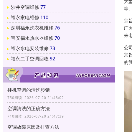
大
沙井空调维修
77
等
福永家电维修
110
宗
深圳福永洗衣机维修
76
广
来
宝安福永热水器维修
70
公
福永水电安装维修
73
宗
福永二手空调回收
92
的
挂机空调的清洗步骤
750阅读 2026-07-20 21:48:02
空调清洗的正确方法
710阅读 2026-07-20 21:47:39
空调故障原因及排查方法