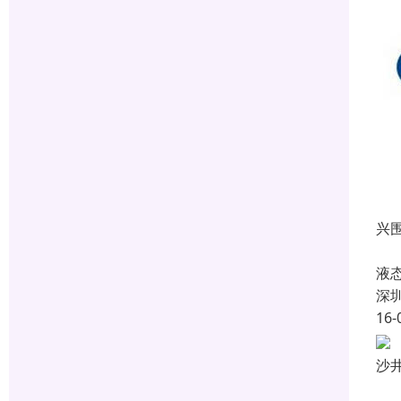
兴
空
液
深
16-
沙
沙