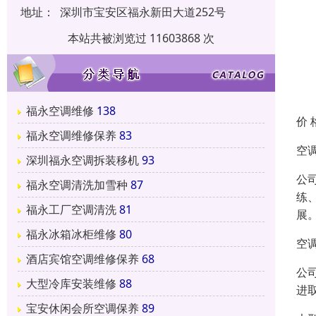
地址：
深圳市宝安区福永新田大道252号
本站共被浏览过 11603868 次
福永空调维修
138
价 
福永空调维修保养
83
空
深圳福永空调拆装移机
93
公
福永空调清洗加雪种
87
练
福永工厂空调清洗
81
展
福永冰箱冰柜维修
80
空
酒店宾馆空调维修保养
68
公
大型冷库安装维修
88
进
宝安休闲会所空调保养
89