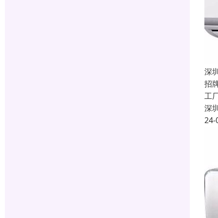
深
招
工
深
24-