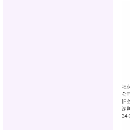
福
公
旧
深
24-