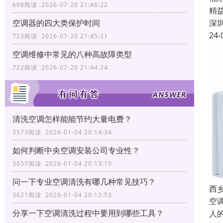
698阅读 2026-07-20 21:46:22
精
深
空调器的四大类保护时间
24-
723阅读 2026-07-20 21:45:21
空调维修中常见的八种高故障类型
722阅读 2026-07-20 21:44:24
清洗空调怎样能能节约大量电费？
3573阅读 2026-01-04 20:14:34
如何判断中央空调安装公司专业性？
3657阅读 2026-01-04 20:13:10
问一下专业空调清洗有哪几种常见技巧？
西
3621阅读 2026-01-04 20:12:53
空
分享一下空调清洗过程中要用到哪些工具？
人