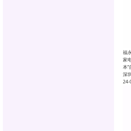
福
家
本
深
24-