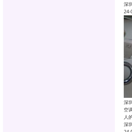
深
24-
深
空
人
深
24-